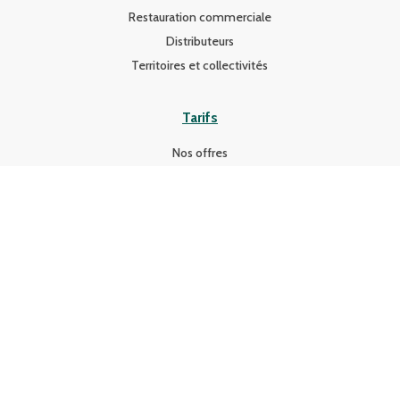
Restauration commerciale
Distributeurs
Territoires et collectivités
Tarifs
Nos offres
Ressources
Actualités
Presse
#C'est possible !
Portraits
Partenaires
Bonnes pratiques