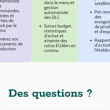
tomatisez
dans le menu et
satellit
s
gestion
mmandes,
Pré-rem
automatisée
trées et
des
des DLC
rties de
enregis
ock par le
Suivez budget,
de prod
enu
statistiques
et d'exp
d'achat et
nérez vos
Rappor
atteinte des
cuments de
d'activi
ratios EGAlim en
oduction
l'établ
continu
Des questions ?