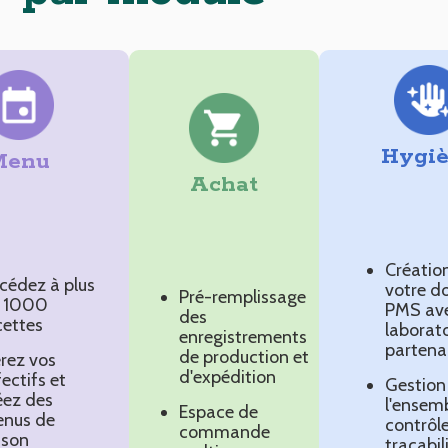
Hygi
Menu
Achat
Créatio
cédez à plus
votre do
Pré-remplissage
 1000
PMS av
des
cettes
laborato
enregistrements
partena
de production et
rez vos
d'expédition
fectifs et
Gestion
éez des
l'ensem
Espace de
nus de
contrôle
commande
ison
traçabil