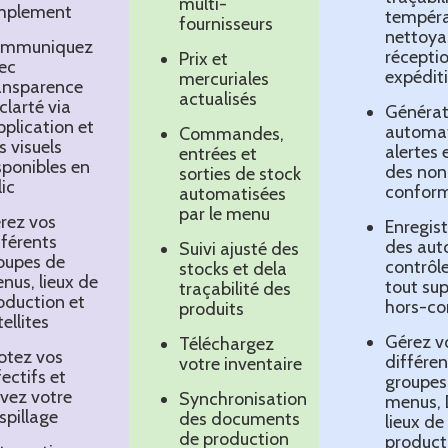
multi-
mplement
tempéra
fournisseurs
nettoya
mmuniquez
réceptio
Prix et
ec
expéditi
mercuriales
ansparence
actualisés
 clarté via
Générat
application et
automat
Commandes,
s visuels
alertes e
entrées et
sponibles en
des non
sorties de stock
lic
conform
automatisées
par le menu
rez vos
Enregis
fférents
des aut
Suivi ajusté des
oupes de
contrôle
stocks et dela
nus, lieux de
tout sup
traçabilité des
oduction et
hors-co
produits
ellites
Gérez v
Téléchargez
lotez vos
différen
votre inventaire
fectifs et
groupes
ivez votre
Synchronisation
menus, 
spillage
des documents
lieux de
de production
product