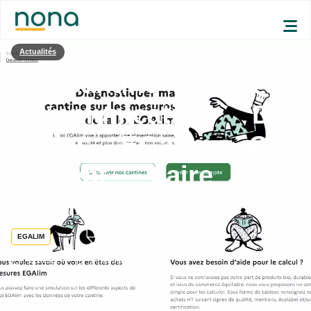
Actualités
Ma Cantine : Suivi Et
Communication Des
Ratios EGalim, Que
Doivent Faire Les
Cuisines ?
EGALIM
6/20/2022
2
min read