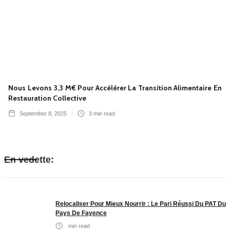
Nous Levons 3,3 M€ Pour Accélérer La Transition Alimentaire En
Restauration Collective
September 8, 2025
3
min read
En vedette:
Relocaliser Pour Mieux Nourrir : Le Pari Réussi Du PAT Du
Pays De Fayence
min read