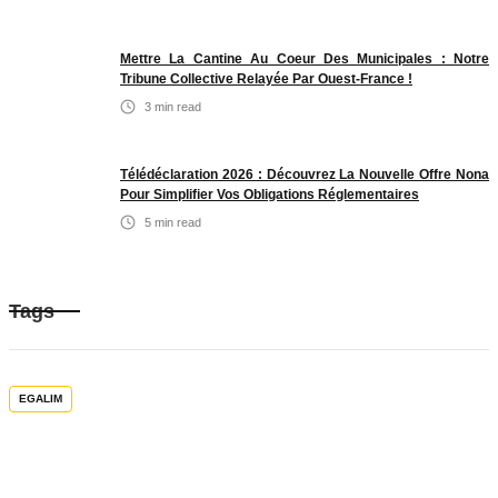
Mettre La Cantine Au Coeur Des Municipales : Notre
Tribune Collective Relayée Par Ouest-France !
3
min read
Télédéclaration 2026 : Découvrez La Nouvelle Offre Nona
Pour Simplifier Vos Obligations Réglementaires
5
min read
Tags
EGALIM