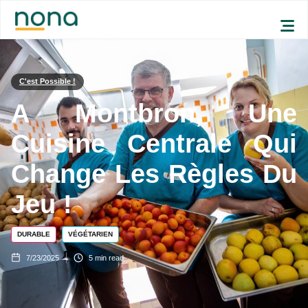
C'est Possible !
A Montbron, Une
Cuisine Centrale Qui
Change Les Règles Du
Jeu !
DURABLE
VÉGÉTARIEN
7/23/2025
5
min read