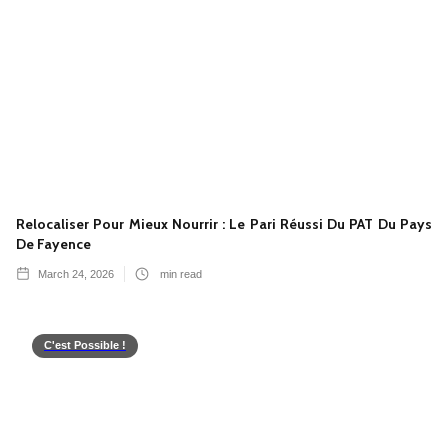
Relocaliser Pour Mieux Nourrir : Le Pari Réussi Du PAT Du Pays
De Fayence
March 24, 2026
min read
C'est Possible !