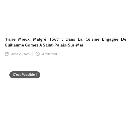
"Faire Mieux, Malgré Tout" : Dans La Cuisine Engagée De
Guillaume Gomez À Saint-Palais-Sur-Mer
June 2, 2025
3
min read
C'est Possible !