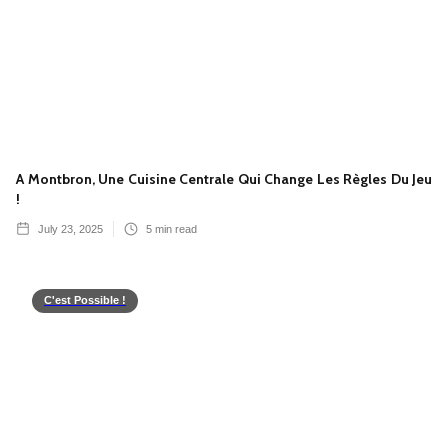
A Montbron, Une Cuisine Centrale Qui Change Les Règles Du Jeu
!
July 23, 2025
5
min read
C'est Possible !