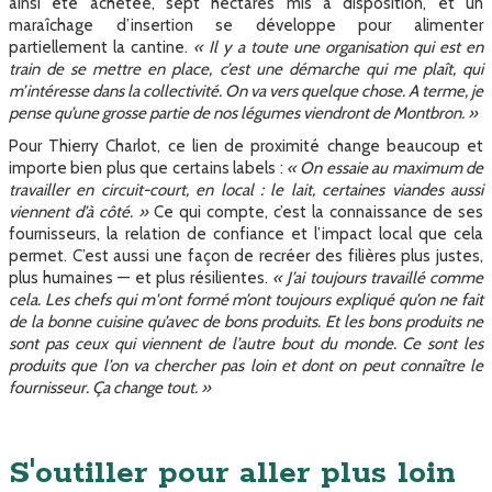
ainsi été achetée, sept hectares mis à disposition, et un
maraîchage d’insertion se développe pour alimenter
partiellement la cantine.
« Il y a toute une organisation qui est en
train de se mettre en place, c’est une démarche qui me plaît, qui
m’intéresse dans la collectivité. On va vers quelque chose. A terme, je
pense qu’une grosse partie de nos légumes viendront de Montbron. »
Pour Thierry Charlot, ce lien de proximité change beaucoup et
importe bien plus que certains labels :
« On essaie au maximum de
travailler en circuit-court, en local : le lait, certaines viandes aussi
viennent d’à côté. »
Ce qui compte, c’est la connaissance de ses
fournisseurs, la relation de confiance et l’impact local que cela
permet. C’est aussi une façon de recréer des filières plus justes,
plus humaines — et plus résilientes.
« J’ai toujours travaillé comme
cela. Les chefs qui m'ont formé m’ont toujours expliqué qu’on ne fait
de la bonne cuisine qu’avec de bons produits. Et les bons produits ne
sont pas ceux qui viennent de l’autre bout du monde. Ce sont les
produits que l’on va chercher pas loin et dont on peut connaître le
fournisseur. Ça change tout. »
S'outiller pour aller plus loin