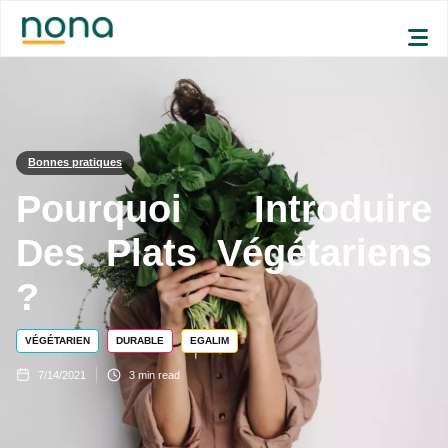
Bonnes pratiques
Pourquoi Introduire
Des Plats Végétariens
?
VÉGÉTARIEN
DURABLE
EGALIM
7/14/2021
3
min read