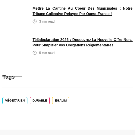
Mettre La Cantine Au Coeur Des Municipales : Notre
Tribune Collective Relayée Par Ouest-France !
3
min read
Télédéclaration 2026 : Découvrez La Nouvelle Offre Nona
Pour Simplifier Vos Obligations Réglementaires
5
min read
Tags
VÉGÉTARIEN
DURABLE
EGALIM