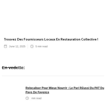
Trouvez Des Fournisseurs Locaux En Restauration Collective !
June 12, 2025
5
min read
En vedette:
Relocaliser Pour Mieux Nourrir : Le Pari Réussi Du PAT Du
Pays De Fayence
min read