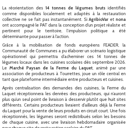
La réorientation des
14 tonnes de légumes bruts
identifiés
comme disponibles localement et adaptés à la restauration
collective ne se fait pas instantanément. Si
AgribioVar
et
nona
ont accompagné le PAT dans la conception d’un projet réaliste et
pertinent pour le territoire, l’impulsion politique a été
déterminante pour passer à l’action.
Grâce à la mobilisation de fonds européens FEADER, la
Communauté de Communes a pu élaborer un scénario logistique
opérationnel qui permettra d’acheminer ces 14 tonnes de
légumes locaux dans les cuisines scolaires dès septembre 2026.
Le
Marché Paysan de la Ferme du Laquet
, animé par une
association de producteurs à Tourrettes, joue un rôle central en
tant que plateforme intermédiaire entre producteurs et cuisines.
Après centralisation des demandes des cuisines, la Ferme du
Laquet réceptionnera les denrées des producteurs, qui n’auront
plus qu’un seul point de livraison à desservir plutôt que huit sites
différents. Certains producteurs livraient d’ailleurs déjà la Ferme
du Laquet pour la vente de leurs produits en circuit court. Une fois
réceptionnés, les légumes seront redistribués selon les besoins
de chaque cuisine, avec une livraison hebdomadaire organisée
pour chaque site de restauration scolaire du PAT.