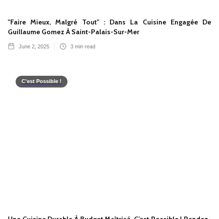
"Faire Mieux, Malgré Tout" : Dans La Cuisine Engagée De
Guillaume Gomez À Saint-Palais-Sur-Mer
June 2, 2025
3
min read
C'est Possible !
Une Cuisine Durable À Budget Maîtrisé, C’est Possible ! Rendez-