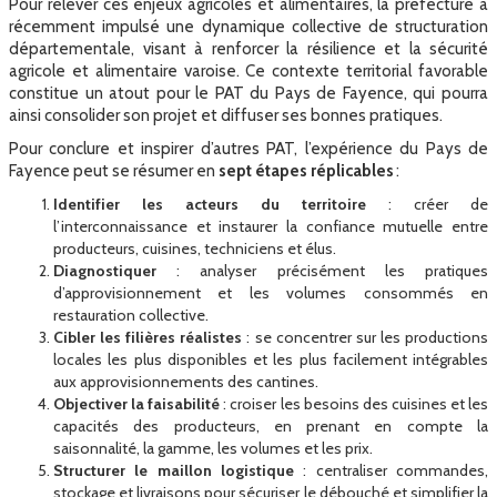
Pour relever ces enjeux agricoles et alimentaires, la préfecture a
récemment impulsé une dynamique collective de structuration
départementale, visant à renforcer la résilience et la sécurité
agricole et alimentaire varoise. Ce contexte territorial favorable
constitue un atout pour le PAT du Pays de Fayence, qui pourra
ainsi consolider son projet et diffuser ses bonnes pratiques.
Pour conclure et inspirer d’autres PAT, l’expérience du Pays de
Fayence peut se résumer en
sept étapes réplicables
:
Identifier les acteurs du territoire
: créer de
l’interconnaissance et instaurer la confiance mutuelle entre
producteurs, cuisines, techniciens et élus.
Diagnostiquer
: analyser précisément les pratiques
d’approvisionnement et les volumes consommés en
restauration collective.
Cibler les filières réalistes
: se concentrer sur les productions
locales les plus disponibles et les plus facilement intégrables
aux approvisionnements des cantines.
Objectiver la faisabilité
: croiser les besoins des cuisines et les
capacités des producteurs, en prenant en compte la
saisonnalité, la gamme, les volumes et les prix.
Structurer le maillon logistique
: centraliser commandes,
stockage et livraisons pour sécuriser le débouché et simplifier la