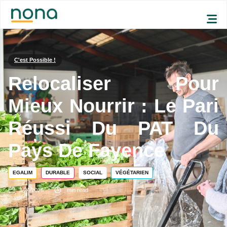
C'est Possible !
Relocaliser Pour
Mieux Nourrir : Le Pari
Réussi Du PAT Du
Pays De Fayence
EGALIM
DURABLE
SOCIAL
VÉGÉTARIEN
3/24/2026
min read