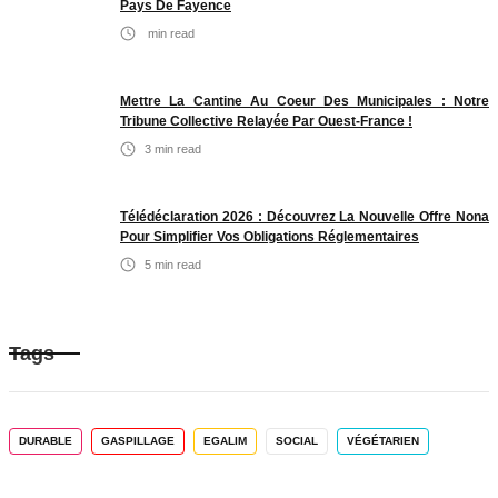
Pays De Fayence
min read
Mettre La Cantine Au Coeur Des Municipales : Notre
Tribune Collective Relayée Par Ouest-France !
3
min read
Télédéclaration 2026 : Découvrez La Nouvelle Offre Nona
Pour Simplifier Vos Obligations Réglementaires
5
min read
Tags
DURABLE
GASPILLAGE
EGALIM
SOCIAL
VÉGÉTARIEN