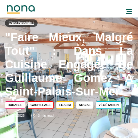
C'est Possible !
"Faire Mieux, Malgré
Tout" : Dans La
Cuisine Engagée De
Guillaume Gomez À
Saint-Palais-Sur-Mer
DURABLE
GASPILLAGE
EGALIM
SOCIAL
VÉGÉTARIEN
6/2/2025
3
min read