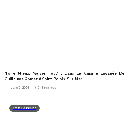
"Faire Mieux, Malgré Tout" : Dans La Cuisine Engagée De
Guillaume Gomez À Saint-Palais-Sur-Mer
June 2, 2025
3
min read
C'est Possible !