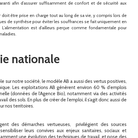
garanti afin d’assurer suffisamment de confort et de sécurité aux
r doit être prise en charge tout au long de sa vie, y compris lors de
ques de synthèse pour éviter les souffrances se fait uniquement en
. L’alimentation est d’ailleurs perçue comme fondamentale pour
maladies.
ie nationale
le sur notre société, le modèle AB a aussi des vertus positives,
e. Les exploitations AB génèrent environ 60 % d’emplois
nnelle (données de l’Agence Bio), notamment via des activités
l des sols. En plus de créer de l’emploi, il s’agit donc aussi de
ur nos territoires.
agent des démarches vertueuses, privilégient des sources
ensibiliser leurs convives aux enjeux sanitaires, sociaux et
tamment une évolution des techniques de travail, et pose des