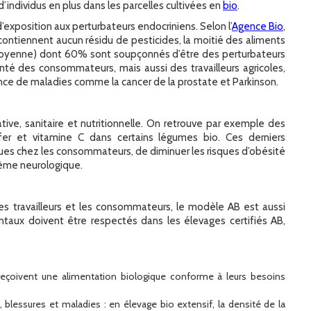
dividus en plus dans les parcelles cultivées en
bio
.
’exposition aux perturbateurs endocriniens. Selon l’
Agence Bio
,
contiennent aucun résidu de pesticides, la moitié des aliments
n moyenne) dont 60% sont soupçonnés d’être des perturbateurs
nté des consommateurs, mais aussi des travailleurs agricoles,
ence de maladies comme la cancer de la prostate et Parkinson.
tive, sanitaire et nutritionnelle. On retrouve par exemple des
fer et vitamine C dans certains légumes bio. Ces derniers
iques chez les consommateurs, de diminuer les risques d’obésité
tème neurologique.
les travailleurs et les consommateurs, le modèle AB est aussi
ntaux doivent être respectés dans les élevages certifiés AB,
 reçoivent une alimentation biologique conforme à leurs besoins
 blessures et maladies : en élevage bio extensif, la densité de la