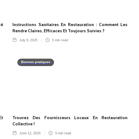
té
Instructions Sanitaires En Restauration : Comment Les
Rendre Claires, Efficaces Et Toujours Suivies ?
July 8, 2025
5
min read
Bonnes pratiques
Et
Trouvez Des Fournisseurs Locaux En Restauration
Collective !
June 12, 2025
5
min read