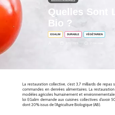
Quelles Sont 
Bio ?
EGALIM
DURABLE
VÉGÉTARIEN
1/31/2023
2
min read
La restauration collective, c’est 3,7 milliards de rep
commandes en denrées alimentaires. La restauration 
modèles agricoles humainement et environnementalem
loi EGalim demande aux cuisines collectives d’avoir 5
dont 20% issus de l’Agriculture Biologique (AB).