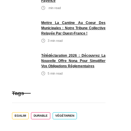
Fayence
min read
Mettre La Cantine Au Coeur Des
Municipales : Notre Tribune Collective
Relayée Par Ouest-France !
3
min read
Télédéclaration 2026 : Découvrez La
Nouvelle Offre Nona Pour Simplifier
Vos Obligations Réglementaires
5
min read
Tags
EGALIM
DURABLE
VÉGÉTARIEN