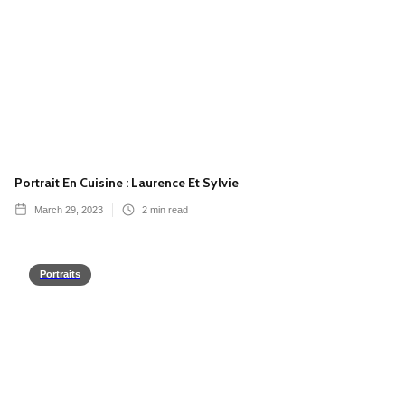
Portrait En Cuisine : Laurence Et Sylvie
March 29, 2023
2
min read
Portraits