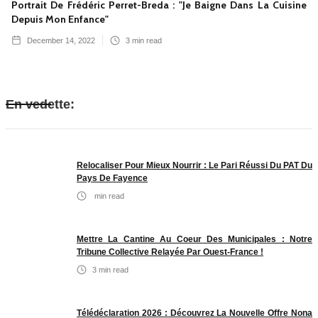
Portrait De Frédéric Perret-Breda : "Je Baigne Dans La Cuisine
Depuis Mon Enfance"
December 14, 2022
3
min read
En vedette:
Relocaliser Pour Mieux Nourrir : Le Pari Réussi Du PAT Du
Pays De Fayence
min read
Mettre La Cantine Au Coeur Des Municipales : Notre
Tribune Collective Relayée Par Ouest-France !
3
min read
Télédéclaration 2026 : Découvrez La Nouvelle Offre Nona