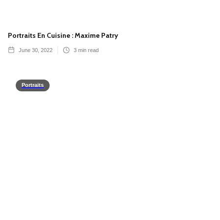
Portraits En Cuisine : Maxime Patry
June 30, 2022
3
min read
Portraits