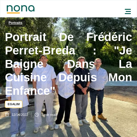
Portraits
Portrait De Frédéric
Perret-Breda : "Je
Baigne Dans La
Cuisine Depuis Mon
Enfance"
EGALIM
12/14/2022
3
min read