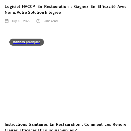
Logiciel HACCP En Restauration : Gagnez En Efficacité Avec
Nona, Votre Solution Intégrée
July 16, 2025
5
min read
Bonnes pratiques
Instructions Sanitaires En Restauration : Comment Les Rendre
Claires, Efficaces Et Toujours Suivies ?