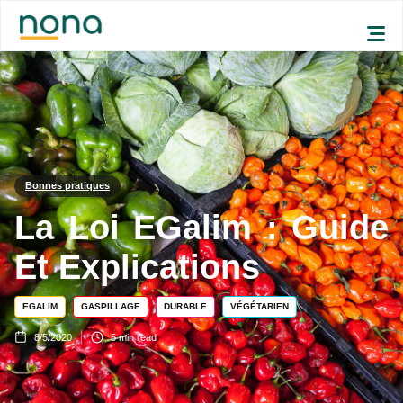
Bonnes pratiques
La Loi EGalim : Guide
Et Explications
EGALIM
GASPILLAGE
DURABLE
VÉGÉTARIEN
8/5/2020
5
min read