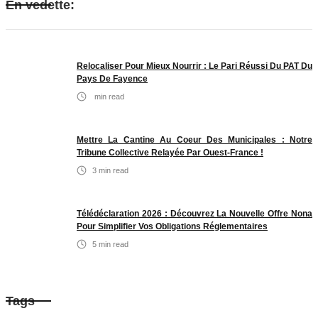
En vedette:
Relocaliser Pour Mieux Nourrir : Le Pari Réussi Du PAT Du
Pays De Fayence
min read
Mettre La Cantine Au Coeur Des Municipales : Notre
Tribune Collective Relayée Par Ouest-France !
3
min read
Télédéclaration 2026 : Découvrez La Nouvelle Offre Nona
Pour Simplifier Vos Obligations Réglementaires
5
min read
Tags