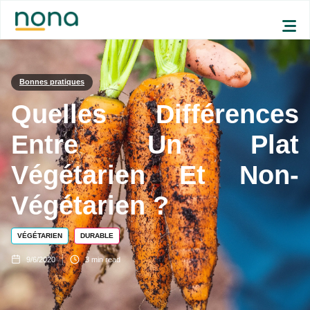
Bonnes pratiques
Quelles Différences
Entre Un Plat
Végétarien Et Non-
Végétarien ?
VÉGÉTARIEN
DURABLE
9/6/2020
3
min read