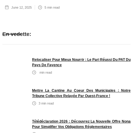
June 12, 2025
5
min read
En vedette:
Relocaliser Pour Mieux Nourrir : Le Pari Réussi Du PAT Du
Pays De Fayence
min read
Mettre La Cantine Au Coeur Des Municipales : Notre
Tribune Collective Relayée Par Ouest-France !
3
min read
Télédéclaration 2026 : Découvrez La Nouvelle Offre Nona
Pour Simplifier Vos Obligations Réglementaires